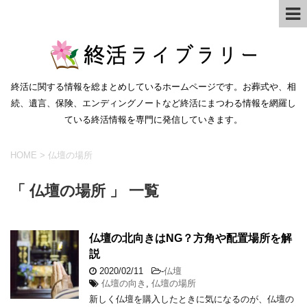
終活に関する情報を総まとめしているホームページです。お葬式や、相
続、遺言、保険、エンディングノートなど終活にまつわる情報を網羅し
ている終活情報を専門に発信していきます。
HOME
>
仏壇の場所
「 仏壇の場所 」 一覧
仏壇の北向きはNG？方角や配置場所を解
説
2020/02/11
-
仏壇
仏壇の向き
,
仏壇の場所
新しく仏壇を購入したときに気になるのが、仏壇の