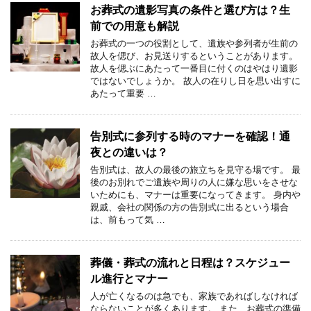
お葬式の遺影写真の条件と選び方は？生
前での用意も解説
お葬式の一つの役割として、遺族や参列者が生前の
故人を偲び、お見送りするということがあります。
故人を偲ぶにあたって一番目に付くのはやはり遺影
ではないでしょうか。 故人の在りし日を思い出すに
あたって重要 …
告別式に参列する時のマナーを確認！通
夜との違いは？
告別式は、故人の最後の旅立ちを見守る場です。 最
後のお別れでご遺族や周りの人に嫌な思いをさせな
いためにも、マナーは重要になってきます。 身内や
親戚、会社の関係の方の告別式に出るという場合
は、前もって気 …
葬儀・葬式の流れと日程は？スケジュー
ル進行とマナー
人が亡くなるのは急でも、家族であればしなければ
ならないことが多くあります。 また、お葬式の準備