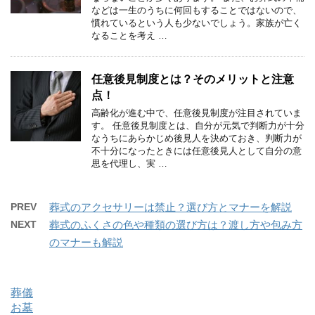
などは一生のうちに何回もすることではないので、
慣れているという人も少ないでしょう。家族が亡く
なることを考え …
任意後見制度とは？そのメリットと注意
点！
高齢化が進む中で、任意後見制度が注目されていま
す。 任意後見制度とは、自分が元気で判断力が十分
なうちにあらかじめ後見人を決めておき、判断力が
不十分になったときには任意後見人として自分の意
思を代理し、実 …
PREV
葬式のアクセサリーは禁止？選び方とマナーを解説
NEXT
葬式のふくさの色や種類の選び方は？渡し方や包み方
のマナーも解説
葬儀
お墓