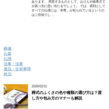
あります。 用意するものとして、おりんや線香立て
が真っ先に思い当たるでしょう。 では、原則として
すべての仏壇には「本尊」が祀られているというの
はご存知でし …
葬儀
お墓
仏壇
法事・法要
遺品・生前整理
終活
2020/02/11
葬式のふくさの色や種類の選び方は？渡
し方や包み方のマナーも解説