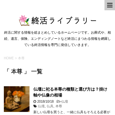
終活に関する情報を総まとめしているホームページです。お葬式や、相
続、遺言、保険、エンディングノートなど終活にまつわる情報を網羅し
ている終活情報を専門に発信していきます。
HOME
>
本尊
「 本尊 」 一覧
仏壇に祀る本尊の種類と選び方は？掛け
軸や仏像の相場
2018/10/18
-
仏壇
仏壇
,
仏具
,
本尊
新しい仏壇を買うと、一緒に仏具もそろえる必要が