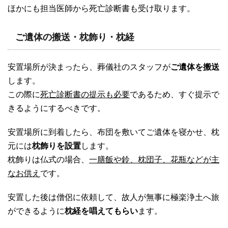
ほかにも担当医師から死亡診断書も受け取ります。
ご遺体の搬送・枕飾り・枕経
安置場所が決まったら、葬儀社のスタッフが
ご遺体を搬送
します。
この際に
死亡診断書の提示も必要
であるため、すぐ提示で
きるようにするべきです。
安置場所に到着したら、布団を敷いてご遺体を寝かせ、枕
元には
枕飾りを設置
します。
枕飾りは仏式の場合、
一膳飯や鈴、枕団子、花瓶などが主
なお供え
です。
安置した後は僧侶に依頼して、故人が無事に極楽浄土へ旅
ができるように
枕経を唱えてもらい
ます。