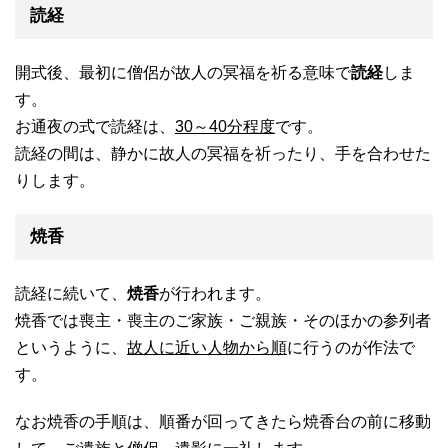
読経
開式後、最初に僧侶が故人の冥福を祈る意味で
読経
しま
す。
お通夜の式で読経は、
30～40分程度
です。
読経の間は、静かに故人の冥福を祈ったり、手を合わせた
りします。
焼香
読経に続いて、
焼香
が行われます。
焼香では喪主・喪主のご家族・ご親族・そのほかの参列者
というように、
故人に近い人物から順
に行うのが作法で
す。
なお焼香の手順は、順番が回ってきたら焼香台の前に移動