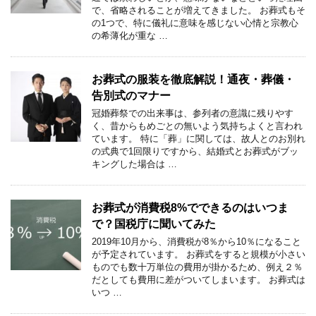
で、省略されることが増えてきました。 お葬式もそ
の1つで、特に儀礼に意味を感じない心情と宗教心
の希薄化が重な …
お葬式の服装を徹底解説！通夜・葬儀・
告別式のマナー
冠婚葬祭での出来事は、参列者の意識に残りやす
く、昔からもめごとの無いよう気持ちよくと言われ
ています。 特に「葬」に関しては、故人とのお別れ
の式典で1回限りですから、結婚式とお葬式がブッ
キングした場合は …
お葬式が消費税8%でできるのはいつま
で？国税庁に聞いてみた
2019年10月から、消費税が8％から10％になること
が予定されています。 お葬式をすると規模が小さい
ものでも数十万単位の費用が掛かるため、例え２％
だとしても費用に差がついてしまいます。 お葬式は
いつ …