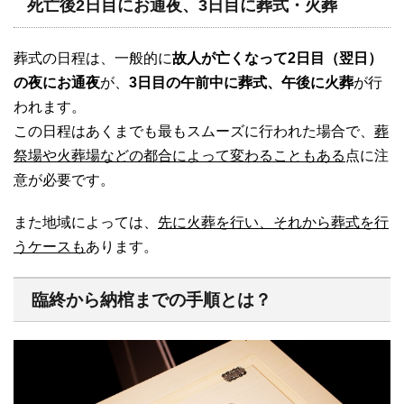
死亡後2日目にお通夜、3日目に葬式・火葬
葬式の日程は、一般的に
故人が亡くなって2日目（翌日）
の夜にお通夜
が、
3日目の午前中に葬式、午後に火葬
が行
われます。
この日程はあくまでも最もスムーズに行われた場合で、
葬
祭場や火葬場などの都合によって変わることもある
点に注
意が必要です。
また地域によっては、
先に火葬を行い、それから葬式を行
うケースも
あります。
臨終から納棺までの手順とは？