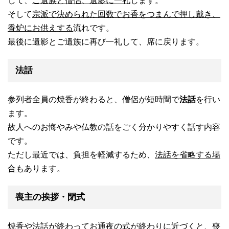
して、
ご遺族と僧侶、遺影に一礼
します。
そして
宗派で決められた回数でお香をつまんで押し戴き、
香炉にお供えする
流れです。
最後に遺影とご遺族に再び一礼して、席に戻ります。
法話
参列者全員の焼香が終わると、僧侶が短時間で
法話
を行い
ます。
故人へのお悔やみや仏教の話をごく分かりやすく話す内容
です。
ただし最近では、負担を軽減するため、
法話を省略する場
合も
あります。
喪主の挨拶・閉式
焼香や法話が終わってお通夜の式が終わりに近づくと、喪