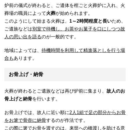
炉前の儀式が終わると、ご遺体を棺ごと火葬炉に入れ、火
葬場の職員によって
火葬
が始められます。
このようにして始まる火葬は、
1～2時間程度と長い
ため、
ご遺族などは
別室で待機し、お茶やお菓子を口にしつつ故
人の思い出を語る
のが一般的です。
地域によっては、
待機時間を利用して精進落としを行う場
合も
あります。
お骨上げ・納骨
火葬が終わるとご遺族などは再び炉前に集まり、
故人のお
骨上げと納骨
を行います。
お骨上げでは、故人に近い順に
2人1組で足の部分からお骨
をお箸で骨壺に納骨
するのが作法です。
この際に箸でお骨を渡すのは、
来世への橋渡しを助ける意