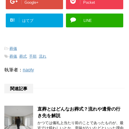
Google+
Pocket
B!
はてブ
LINE
-
葬儀
-
葬儀
,
葬式
,
手順
,
流れ
執筆者：
naoty
関連記事
直葬とはどんなお葬式？流れや遺骨の行
き先を解説
かつては儀礼上当たり前のことであったものが、最
近では煩わしいとか、意味がないなどといった理由