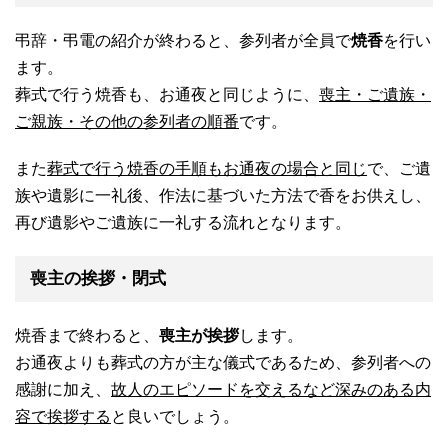
弔辞・弔電の紹介が終わると、参列者が全員で
焼香
を行い
ます。
葬式で行う焼香も、お通夜と同じように、
喪主・ご遺族・
ご親族・その他の参列者の順番
です。
また
葬式で行う焼香の手順もお通夜の場合と同じ
で、ご遺
族や遺影に一礼後、作法に基づいた方法で香をお供えし、
再び遺影やご遺族に一礼する流れとなります。
喪主の挨拶・閉式
焼香まで終わると、
喪主が挨拶
します。
お通夜よりも葬式の方が主な儀式であるため、参列者への
感謝に加え、
故人のエピソードを交えるなど深みのある内
容で挨拶する
と良いでしょう。