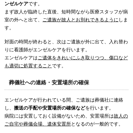
ンゼルケア
です。
まず故人が臨終した直後、短時間ながら医療スタッフが病
室の外へと出て、
ご遺族が故人とお別れできるように
しま
す。
対面の時間が終わると、次はご遺族が外に出て、入れ替わ
りに看護師がエンゼルケアを行います。
エンゼルケアは
ご遺体をきれいにふき取りつつ、傷口など
も適切に処置すること
です。
葬儀社への連絡・安置場所の確保
エンゼルケアが行われている間、ご遺族は葬儀社に連絡
し、
搬送の手配や安置場所の確保など
を行います。
病院には安置しておく設備がないため、安置場所は
故人の
ご自宅や葬儀会場、遺体安置所
となるのが一般的です。