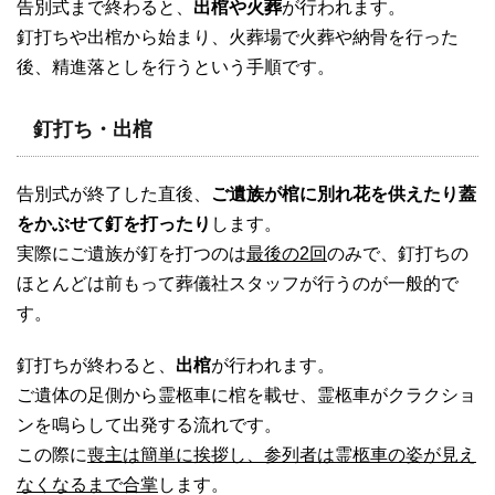
告別式まで終わると、
出棺や火葬
が行われます。
釘打ちや出棺から始まり、火葬場で火葬や納骨を行った
後、精進落としを行うという手順です。
釘打ち・出棺
告別式が終了した直後、
ご遺族が棺に別れ花を供えたり蓋
をかぶせて釘を打ったり
します。
実際にご遺族が釘を打つのは
最後の2回
のみで、釘打ちの
ほとんどは前もって葬儀社スタッフが行うのが一般的で
す。
釘打ちが終わると、
出棺
が行われます。
ご遺体の足側から霊柩車に棺を載せ、霊柩車がクラクショ
ンを鳴らして出発する流れです。
この際に
喪主は簡単に挨拶し、参列者は霊柩車の姿が見え
なくなるまで合掌
します。