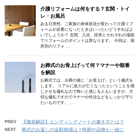
介護リフォームは何をする？玄関・トイ
レ・お風呂
ある日突然、ご家族の身体状況が変わって介護リフ
ォームが必要になったときはいったいどうすればよ
いでしょうか？ 玄関、入浴、排泄とそれぞれの場面
でリフォームのポイントは異なります。 今回は、場
所別のリフォ …
お葬式のお骨上げって何？マナーや順番
を解説
お葬式では、火葬の後に「お骨上げ」という儀式を
します。 リアルに故人が亡くなったということを感
じさせる儀礼なので怖いと感じる人もいますが、大
切な儀礼ですのでマナーや作法などをしっかり守り
たいものです。 …
PREV
【徹底解説】エンディングノートの書き方とは？
NEXT
葬式のお返しの金額相場は？時期や品物も一緒に