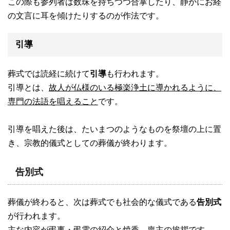
この際も参列者は数珠を持ちつつ合掌したり、静かにお経
の文言に耳を傾けたりするのが作法です。
引導
葬式では読経に続けて
引導
も行われます。
引導とは、
故人が仏様のいる極楽浄土に導かれるように、
専門の法語を唱えること
です。
引導を唱えた後は、たいまつのようなものを祭壇の上に置
き、宗教的儀式としての葬儀が終わります。
告別式
葬儀が終わると、次は葬式でも社会的な儀式である
告別式
が行われます。
主な内容が弔事・弔電の紹介と焼香、喪主の挨拶です。