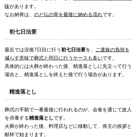
味
があります。
なお納骨は、
のど仏の骨を最後に納める流れ
です。
初七日法要
最近では没後7日目に行う
初七日法要
を、
ご遺族の負担を
減らす意味で葬式と同日に行うケースも多い
です。
具体的には火葬が終わった後、精進落としに先立って行う
場合と、精進落としを終えた後で行う場合があります。
精進落とし
葬式の手順で一番最後に行われるのが、会食を通じて故人
を供養する
精進落とし
です。
火葬が終わった後、料理店などに移動して、喪主の挨拶と
献杯で始まります。