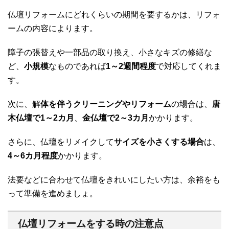
仏壇リフォームにどれくらいの期間を要するかは、リフォ
ームの内容によります。
障子の張替えや一部品の取り換え、小さなキズの修繕な
ど、
小規模
なものであれば
1～2週間程度
で対応してくれま
す。
次に、解
体を伴うクリーニングやリフォーム
の場合は、
唐
木仏壇で1～2カ月
、
金仏壇で2～3カ月
かかります。
さらに、仏壇をリメイクして
サイズを小さくする場合
は、
4～6カ月程度
かかります。
法要などに合わせて仏壇をきれいにしたい方は、余裕をも
って準備を進めましょ。
仏壇リフォームをする時の注意点