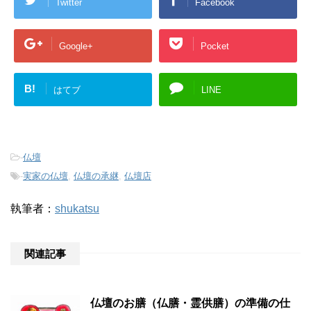
Twitter
Facebook
Google+
Pocket
B!
はてブ
LINE
-
仏壇
-
実家の仏壇
,
仏壇の承継
,
仏壇店
執筆者：
shukatsu
関連記事
仏壇のお膳（仏膳・霊供膳）の準備の仕