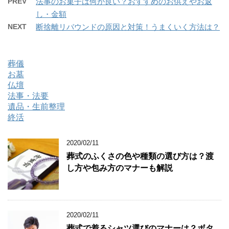
PREV
法事のお菓子は何が良い？おすすめのお供えやお返
し・金額
NEXT
断捨離リバウンドの原因と対策！うまくいく方法は？
葬儀
お墓
仏壇
法事・法要
遺品・生前整理
終活
2020/02/11
葬式のふくさの色や種類の選び方は？渡
し方や包み方のマナーも解説
2020/02/11
葬式で着るシャツ選びのマナーは？ボタ