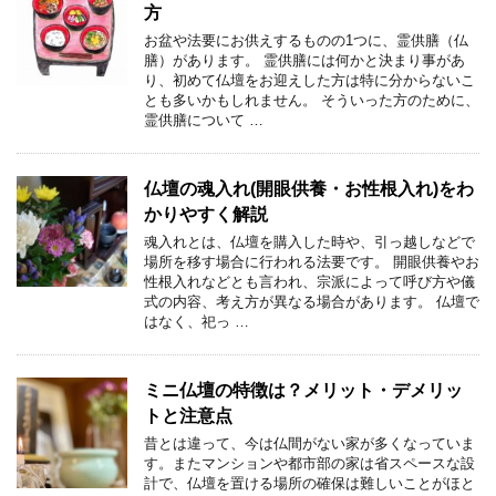
方
お盆や法要にお供えするものの1つに、霊供膳（仏
膳）があります。 霊供膳には何かと決まり事があ
り、初めて仏壇をお迎えした方は特に分からないこ
とも多いかもしれません。 そういった方のために、
霊供膳について …
仏壇の魂入れ(開眼供養・お性根入れ)をわ
かりやすく解説
魂入れとは、仏壇を購入した時や、引っ越しなどで
場所を移す場合に行われる法要です。 開眼供養やお
性根入れなどとも言われ、宗派によって呼び方や儀
式の内容、考え方が異なる場合があります。 仏壇で
はなく、祀っ …
ミニ仏壇の特徴は？メリット・デメリッ
トと注意点
昔とは違って、今は仏間がない家が多くなっていま
す。またマンションや都市部の家は省スペースな設
計で、仏壇を置ける場所の確保は難しいことがほと