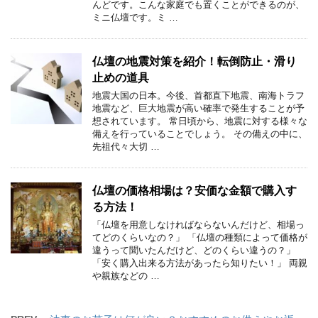
んどです。こんな家庭でも置くことができるのが、
ミニ仏壇です。ミ …
仏壇の地震対策を紹介！転倒防止・滑り
止めの道具
地震大国の日本。今後、首都直下地震、南海トラフ
地震など、巨大地震が高い確率で発生することが予
想されています。 常日頃から、地震に対する様々な
備えを行っていることでしょう。 その備えの中に、
先祖代々大切 …
仏壇の価格相場は？安価な金額で購入す
る方法！
「仏壇を用意しなければならないんだけど、相場っ
てどのくらいなの？」 「仏壇の種類によって価格が
違うって聞いたんだけど、どのくらい違うの？」
「安く購入出来る方法があったら知りたい！」 両親
や親族などの …