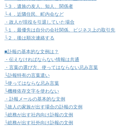
└３．遺族の友人、知人、関係者
└４．近隣住民、町内会など
・故人が現役を引退していた場合
└１．最優先は自分の会社関係、ビジネス上の取引先
└２．後は順次連絡する
■訃報の基本的な文例は？
・伝えなければならない情報は共通
・言葉の選び方、使ってはならない忌み言葉
└訃報特有の言葉遣い
└使ってはならな忌み言葉
└機種依存文字を使わない
・訃報メールの基本的な文例
└故人の家族が出す場合の訃報の文例
└総務が出す社内向け訃報の文例
└総務が出す社外向け訃報の文例