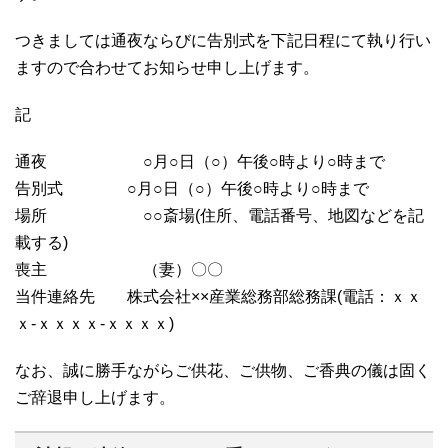
つきましては通夜ならびに告別式を下記日程にて執り行い
ますので合わせてお知らせ申し上げます。
記
通夜 ○月○日（○）午後○時より○時まで
告別式 ○月○日（○）午後○時より○時まで
場所 ○○斎場(住所、電話番号、地図などを記
載する)
喪主 （妻）〇〇
当件連絡先 株式会社××産業総務部総務課(電話：ｘｘ
ｘ-ｘｘｘｘ-ｘｘｘｘ)
なお、誠に勝手ながらご供花、ご供物、ご香典の儀は固く
ご辞退申し上げます。