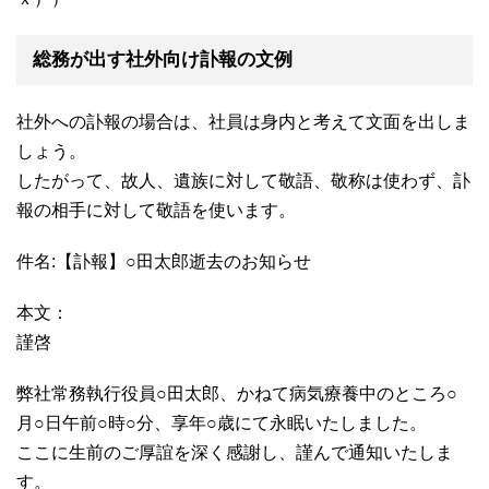
総務が出す社外向け訃報の文例
社外への訃報の場合は、社員は身内と考えて文面を出しま
しょう。
したがって、故人、遺族に対して敬語、敬称は使わず、訃
報の相手に対して敬語を使います。
件名:【訃報】○田太郎逝去のお知らせ
本文：
謹啓
弊社常務執行役員○田太郎、かねて病気療養中のところ○
月○日午前○時○分、享年○歳にて永眠いたしました。
ここに生前のご厚誼を深く感謝し、謹んで通知いたしま
す。