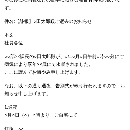
す。
件名:【訃報】○田太郎殿ご逝去のお知らせ
本文：
社員各位
○○部××課長の○田太郎殿が、○年○月○日午前○時○○分にご
病気により享年××歳にて永眠されました。
ここに謹んでお悔やみ申し上げます。
なお、以下の通り通夜、告別式が執り行われますので、お
知らせ申し上げます。
1.通夜
○月○日（○） ○時より ご自宅にて
住所：××