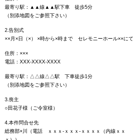
最寄り駅：▲▲線▲▲駅下車 徒歩5分
（別添地図をご参照下さい）
2.告別式
××月×日（×） ×時から×時まで セレモニーホール××にて
住所：×××
電話：XXX-XXXX-XXXX
最寄り駅：△△線△△駅 下車徒歩1分
（別添地図をご参照下さい）
3.喪主
○田花子様（ご令室様）
4.本件問合せ先
総務部×川（電話 ｘｘｘ-ｘｘｘ-ｘｘｘｘ（内線ｘｘ
ｘ））