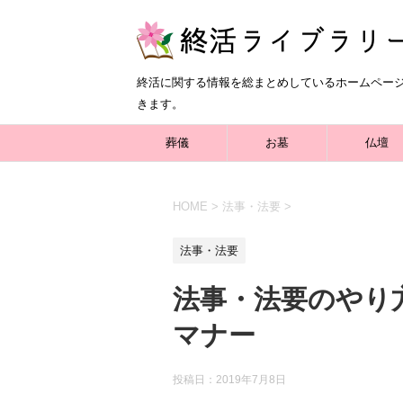
終活に関する情報を総まとめしているホームペー
きます。
葬儀
お墓
仏壇
HOME
>
法事・法要
>
法事・法要
法事・法要のやり
マナー
投稿日：
2019年7月8日