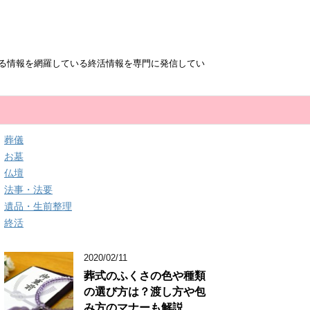
る情報を網羅している終活情報を専門に発信してい
葬儀
お墓
仏壇
法事・法要
遺品・生前整理
終活
2020/02/11
葬式のふくさの色や種類
の選び方は？渡し方や包
み方のマナーも解説