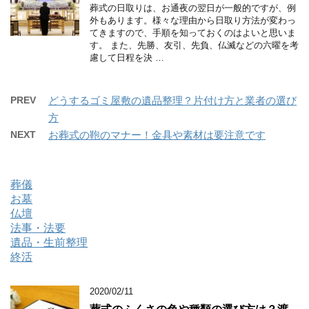
葬式の日取りは、お通夜の翌日が一般的ですが、例
外もあります。様々な理由から日取り方法が変わっ
てきますので、手順を知っておくのはよいと思いま
す。 また、先勝、友引、先負、仏滅などの六曜を考
慮して日程を決 …
PREV
どうするゴミ屋敷の遺品整理？片付け方と業者の選び
方
NEXT
お葬式の鞄のマナー！金具や素材は要注意です
葬儀
お墓
仏壇
法事・法要
遺品・生前整理
終活
2020/02/11