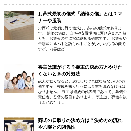
お葬式最初の儀式「納棺の儀」とは？マ
ナーや服装
お葬式で最初に行う儀式に、納棺の儀式がありま
す。 納棺の儀は、自宅や安置場所に運び込まれた故
人を、お通夜の前に棺に納める儀式です。 お通夜や
告別式に比べると語られることが少ない納棺の儀で
すが、内容はど …
喪主は誰がする？喪主の決め方とやりた
くないときの対処法
故人が亡くなると、次にしなければならないのが葬
儀ですが、葬儀を執り行うには喪主を決めなければ
なりません。 喪主は遺族の代表者であって、葬儀の
責任者、監督の役目もあります。 喪主は、葬儀を執
りまとめたり …
葬式の日取りの決め方は？決め方の流れ
や六曜との関係性