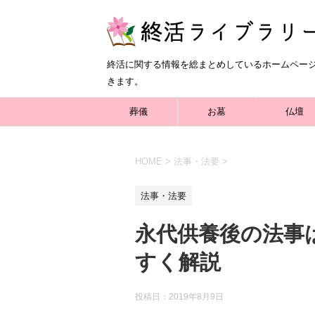
終活に関する情報を総まとめしているホームペー
きます。
葬儀
お墓
仏壇
HOME
>
法事・法要
>
法事・法要
永代供養後の法事
すく解説
投稿日：
2019年8月9日