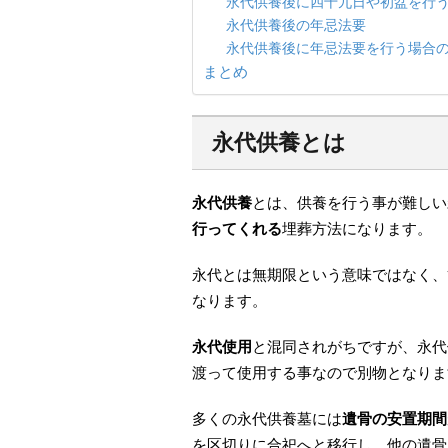
永代供養後に四十九日や初盆を行
永代供養後の年忌法要
永代供養後に年忌法要を行う場合
まとめ
永代供養とは
永代供養
とは、供養を行う事が難しい
行ってくれる
埋葬方法になります。
永代とは無期限という意味ではなく、
なります。
永代使用
と混同されがちですが、永代
渡って使用する事なので別物となりま
多くの永代供養墓には
遺骨の安置期間
を区切りに合祀へと移行し、他の遺骨