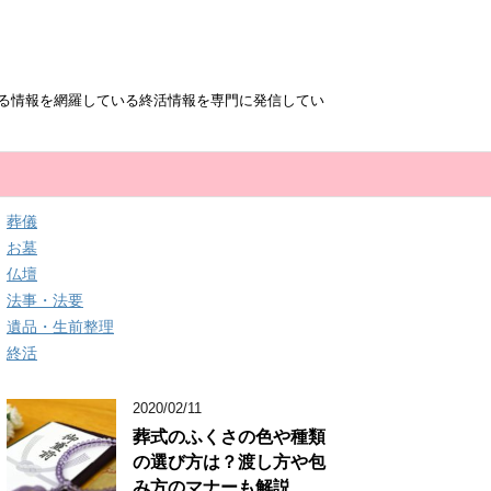
る情報を網羅している終活情報を専門に発信してい
葬儀
お墓
仏壇
法事・法要
遺品・生前整理
終活
2020/02/11
葬式のふくさの色や種類
の選び方は？渡し方や包
み方のマナーも解説