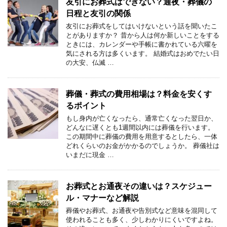
友引にお葬式はできない？通夜・葬儀の
日程と友引の関係
友引にお葬式をしてはいけないという話を聞いたこ
とがありますか？ 昔から人は何か新しいことをする
ときには、カレンダーや手帳に書かれている六曜を
気にされる方は多くいます。 結婚式はおめでたい日
の大安、仏滅 …
葬儀・葬式の費用相場は？料金を安くす
るポイント
もし身内が亡くなったら、通常亡くなった翌日か、
どんなに遅くとも1週間以内には葬儀を行います。
この期間中に葬儀の費用を用意するとしたら、一体
どれくらいのお金がかかるのでしょうか。 葬儀社は
いまだに現金 …
お葬式とお通夜その違いは？スケジュー
ル・マナーなど解説
葬儀やお葬式、お通夜や告別式など意味を混同して
使われることも多く、少しわかりにくいですよね。