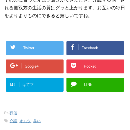
れる側双方の生活の質はグッと上がります。お互いの毎日
をよりよりものにできると嬉しいですね。
Twitter
Facebook
Google+
Pocket
B!
はてブ
LINE
-
葬儀
-
介護
,
オムツ
,
臭い