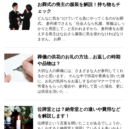
お葬式の喪主の服装を解説！持ち物もチ
ェック
どんなに気をつけていても急にやってくるのがお葬
式。 参列者でさえも「社会人なら礼服、喪服はしっ
かりと用意して」と言われますから、参列者をお迎
えする喪主はなおさら服装に気を使わなければなり
ません。 お葬 …
葬儀の供花のお礼の方法…お返しの時期
や品物は？
大切な人の葬儀には、さまざまな人が参列してくれ
るかと思います。 そんな中で供花や香典を頂いた後
に、お礼の気持ちをお返しするのがマナーですが、
弔電をもらった場合や、参列して貰った場合、更に
は供花を頂いた …
位牌堂とは？納骨堂との違いや費用など
を解説します！
位牌堂という言葉を聞いたことがあるでしょうか。
もしかすると納骨堂と混同している人も多いかもし