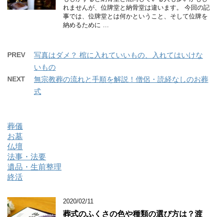
れませんが、位牌堂と納骨堂は違います。 今回の記
事では、位牌堂とは何かということ、そして位牌を
納めるために …
PREV
写真はダメ？ 棺に入れていいもの、入れてはいけな
いもの
NEXT
無宗教葬の流れと手順を解説！僧侶・読経なしのお葬
式
葬儀
お墓
仏壇
法事・法要
遺品・生前整理
終活
2020/02/11
葬式のふくさの色や種類の選び方は？渡