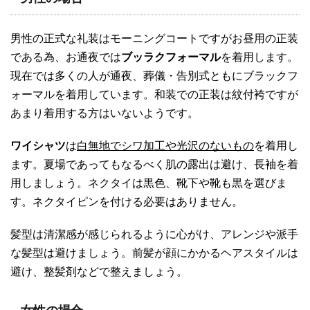
男性の正式な礼装はモーニングコートですがお昼用の正装
である為、お通夜では
ブッラクフォーマル
を着用します。
現在では多くの人が通夜、葬儀・告別式ともにブラックフ
ォーマルを着用しています。和装での正装は紋付袴ですが
あまり着用する方はいないようです。
ワイシャツ
は
白無地でシワ加工や光沢のないもの
を着用し
ます。夏場であってもなるべく肌の露出は避け、長袖を着
用しましょう。ネクタイは黒色、靴下や靴も黒を選びま
す。ネクタイピンを付ける必要はありません。
髪型は清潔感が感じられるように心がけ、アレンジや派手
な髪型は避けましょう。前髪が顔にかかるヘアスタイルは
避け、整髪剤などで整えましょう。