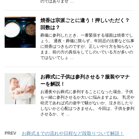
のではありませ …
焼香は宗派ごとに違う！押しいただく？
回数は？
葬儀に参列したとき、一番緊張する場面は焼香でし
ょう。 通夜・葬儀に限らず、年回忌の法要など仏事
に焼香はつきものですが、正しいやり方を知らない
まま、前の方の真似をしてしのいでいる方が多いの
ではないでしょ …
お葬式に子供は参列させる？服装やマナ
ーを解説！
お通夜やお葬式に参列することになった場合、子供
も一緒に参列させるか大いに悩みますよね。 乳児や
幼児であれば式の途中で騒がないか、泣き出したり
しないかと心配はつきません。 今回は、子供を参列
させるか、そ …
PREV
お葬式までの流れや日程など段取りついて解説！