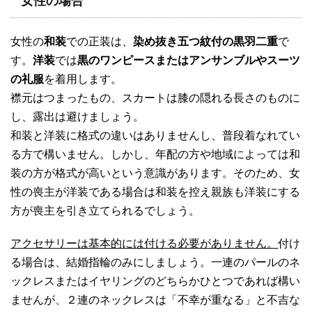
女性の場合
女性の
和装
での正装は、
染め抜き五つ紋付の黒羽二重
で
す。
洋装
では
黒のワンピースまたはアンサンブルやスーツ
の礼服
を着用します。
襟元はつまったもの、スカートは膝の隠れる長さのものに
し、露出は避けましょう。
和装と洋装に格式の違いはありませんし、普段着なれてい
る方で構いません。しかし、年配の方や地域によっては和
装の方が格式が高いという意識があります。そのため、女
性の喪主が洋装である場合は和装を控え親族も洋装にする
方が喪主を引き立てられるでしょう。
アクセサリーは基本的には付ける必要がありません。
付け
る場合は、結婚指輪のみにしましょう。一連のパールのネ
ックレスまたはイヤリングのどちらかひとつであれば構い
ませんが、２連のネックレスは「不幸が重なる」と不吉な