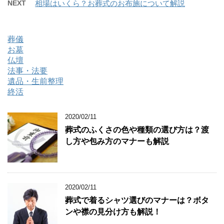
NEXT
相場はいくら？お葬式のお布施について解説
葬儀
お墓
仏壇
法事・法要
遺品・生前整理
終活
2020/02/11
葬式のふくさの色や種類の選び方は？渡
し方や包み方のマナーも解説
2020/02/11
葬式で着るシャツ選びのマナーは？ボタ
ンや襟の見分け方も解説！