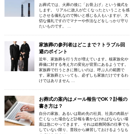
お葬式では、火葬の後に「お骨上げ」という儀式を
します。 リアルに故人が亡くなったということを感
じさせる儀礼なので怖いと感じる人もいますが、大
切な儀礼ですのでマナーや作法などをしっかり守り
たいものです。 …
家族葬の参列者はどこまで？トラブル回
避のポイント
近年、家族葬を行う方が増えています。核家族化や
葬儀に対する考え方の変化が背景にあるようです。
家族葬で行うときに難しいのは、呼ぶ人の範囲で
す。家族葬といっても、必ずしも家族だけでするわ
けではありません …
お葬式の案内はメール報告でOK？訃報の
書き方は？
自分の家族、あるいは勤め先の社員、社員の肉親が
亡くなった場合など訃報を書かなければならない場
面は急にやってきます。 それは総務関係の仕事でも
していない限り、普段から練習しておけるようなも