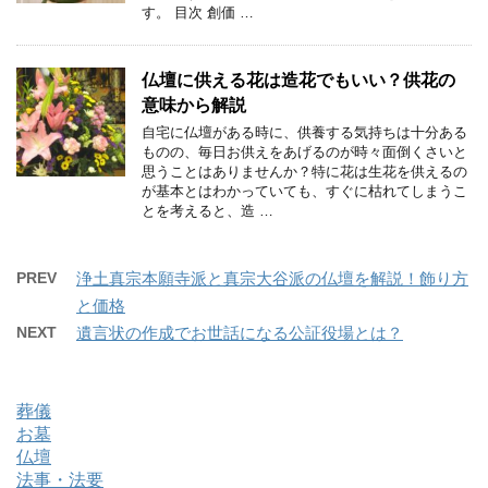
す。 目次 創価 …
仏壇に供える花は造花でもいい？供花の
意味から解説
自宅に仏壇がある時に、供養する気持ちは十分ある
ものの、毎日お供えをあげるのが時々面倒くさいと
思うことはありませんか？特に花は生花を供えるの
が基本とはわかっていても、すぐに枯れてしまうこ
とを考えると、造 …
PREV
浄土真宗本願寺派と真宗大谷派の仏壇を解説！飾り方
と価格
NEXT
遺言状の作成でお世話になる公証役場とは？
葬儀
お墓
仏壇
法事・法要