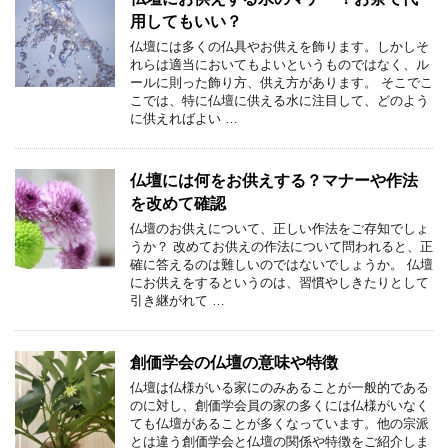
用してもいい？
仏壇には多くの仏具やお供えを飾ります。しかしそ
れらは適当においてもよいというものではなく、ル
ールに則った飾り方、供え方があります。 そこでこ
こでは、特に仏壇に供える水に注目して、どのよう
に供えればよい …
仏壇には何をお供えする？マナーや作法
を改めて確認
仏壇のお供えについて、正しい作法をご存知でしょ
うか？ 改めてお供えの作法について問われると、正
確に答えるのは難しいのではないでしょうか。 仏壇
にお供えをするというのは、習慣やしきたりとして
引き継がれて …
創価学会の仏壇の意味や特徴
仏壇は仏様がいる家にのみあることが一般的である
のに対し、創価学会員の家の多くには仏様がいなく
ても仏壇があることが多くなっています。他の宗派
とは違う創価学会と仏壇の関係や特徴をご紹介しま